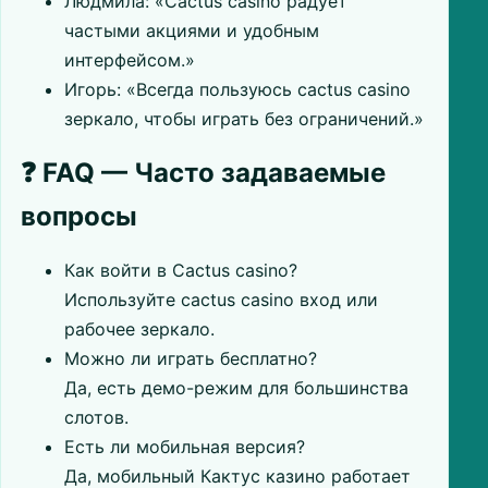
Людмила: «Cactus casino радует
частыми акциями и удобным
интерфейсом.»
Игорь: «Всегда пользуюсь cactus casino
зеркало, чтобы играть без ограничений.»
❓ FAQ — Часто задаваемые
вопросы
Как войти в Cactus casino?
Используйте cactus casino вход или
рабочее зеркало.
Можно ли играть бесплатно?
Да, есть демо-режим для большинства
слотов.
Есть ли мобильная версия?
Да, мобильный Кактус казино работает