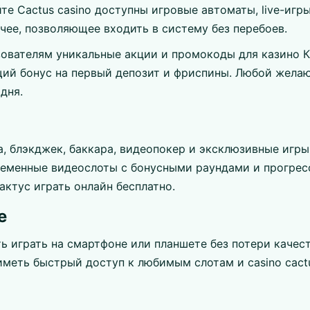
е Cactus casino доступны игровые автоматы, live-игр
очее, позволяющее входить в систему без перебоев.
зователям уникальные акции и промокоды для казино К
щий бонус на первый депозит и фриспины. Любой жел
дня.
, блэкджек, баккара, видеопокер и эксклюзивные игры.
временные видеослоты с бонусными раундами и прогре
ктус играть онлайн бесплатно.
е
 играть на смартфоне или планшете без потери качес
 иметь быстрый доступ к любимым слотам и casino cact