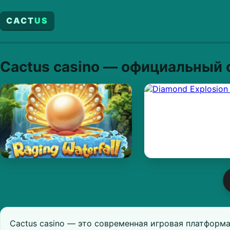
CACT
US
Cactus casino — официальный 
Cactus casino — это современная игровая платформ