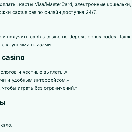
оплаты: карты Visa/MasterCard, электронные кошельки
ки cactus casino онлайн доступна 24/7.
и получить cactus casino no deposit bonus codes. Такж
 с крупными призами.
 casino
 слотов и честные выплаты.»
ями и удобным интерфейсом.»
, чтобы играть без ограничений.»
сы
кало.