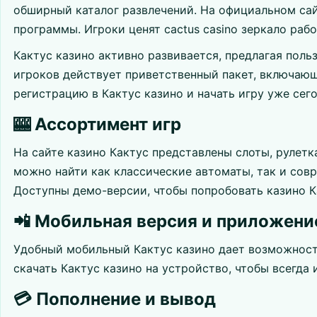
обширный каталог развлечений. На официальном сайт
программы. Игроки ценят cactus casino зеркало раб
Кактус казино активно развивается, предлагая поль
игроков действует приветственный пакет, включаю
регистрацию в Кактус казино и начать игру уже сего
🎰 Ассортимент игр
На сайте казино Кактус представлены слоты, рулетка
можно найти как классические автоматы, так и со
Доступны демо-версии, чтобы попробовать казино Ка
📲 Мобильная версия и приложени
Удобный мобильный Кактус казино дает возможность
скачать Кактус казино на устройство, чтобы всегда
💳 Пополнение и вывод