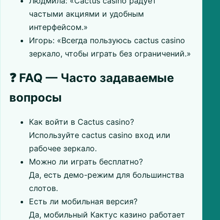
Людмила: «Cactus casino радует
частыми акциями и удобным
интерфейсом.»
Игорь: «Всегда пользуюсь cactus casino
зеркало, чтобы играть без ограничений.»
❓ FAQ — Часто задаваемые
вопросы
Как войти в Cactus casino?
Используйте cactus casino вход или
рабочее зеркало.
Можно ли играть бесплатно?
Да, есть демо-режим для большинства
слотов.
Есть ли мобильная версия?
Да, мобильный Кактус казино работает