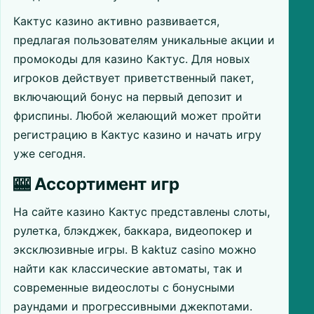
Кактус казино активно развивается,
предлагая пользователям уникальные акции и
промокоды для казино Кактус. Для новых
игроков действует приветственный пакет,
включающий бонус на первый депозит и
фриспины. Любой желающий может пройти
регистрацию в Кактус казино и начать игру
уже сегодня.
🎰 Ассортимент игр
На сайте казино Кактус представлены слоты,
рулетка, блэкджек, баккара, видеопокер и
эксклюзивные игры. В kaktuz casino можно
найти как классические автоматы, так и
современные видеослоты с бонусными
раундами и прогрессивными джекпотами.