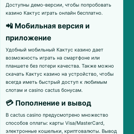
Доступны демо-версии, чтобы попробовать
казино Кактус играть онлайн бесплатно.
📲 Мобильная версия и
приложение
Удобный мобильный Кактус казино дает
возможность играть на смартфоне или
планшете без потери качества. Также можно
скачать Кактус казино на устройство, чтобы
всегда иметь быстрый доступ к любимым
слотам и casino cactus бонусам.
💳 Пополнение и вывод
В cactus casino предусмотрено множество
способов оплаты: карты Visa/MasterCard,
электронные кошельки, криптовалюты. Вывод