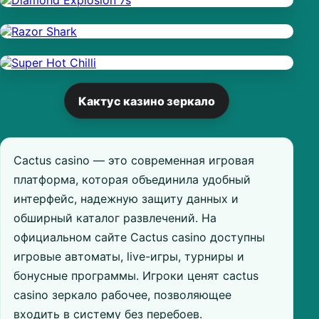
Кактус казино зеркало
Cactus casino — это современная игровая
платформа, которая объединила удобный
интерфейс, надежную защиту данных и
обширный каталог развлечений. На
официальном сайте Cactus casino доступны
игровые автоматы, live-игры, турниры и
бонусные программы. Игроки ценят cactus
casino зеркало рабочее, позволяющее
входить в систему без перебоев.