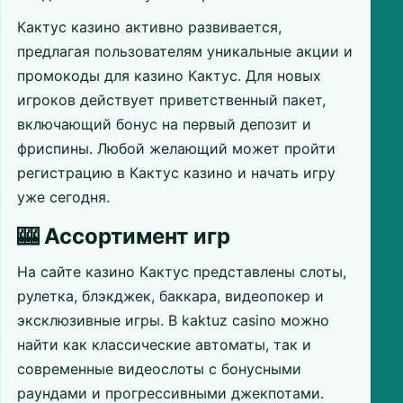
Кактус казино активно развивается,
предлагая пользователям уникальные акции и
промокоды для казино Кактус. Для новых
игроков действует приветственный пакет,
включающий бонус на первый депозит и
фриспины. Любой желающий может пройти
регистрацию в Кактус казино и начать игру
уже сегодня.
🎰 Ассортимент игр
На сайте казино Кактус представлены слоты,
рулетка, блэкджек, баккара, видеопокер и
эксклюзивные игры. В kaktuz casino можно
найти как классические автоматы, так и
современные видеослоты с бонусными
раундами и прогрессивными джекпотами.