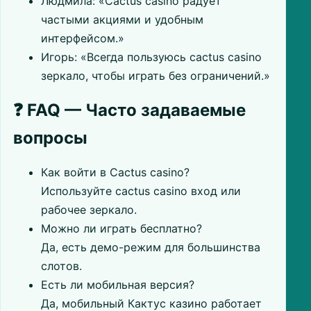
Людмила: «Cactus casino радует
частыми акциями и удобным
интерфейсом.»
Игорь: «Всегда пользуюсь cactus casino
зеркало, чтобы играть без ограничений.»
❓ FAQ — Часто задаваемые
вопросы
Как войти в Cactus casino?
Используйте cactus casino вход или
рабочее зеркало.
Можно ли играть бесплатно?
Да, есть демо-режим для большинства
слотов.
Есть ли мобильная версия?
Да, мобильный Кактус казино работает