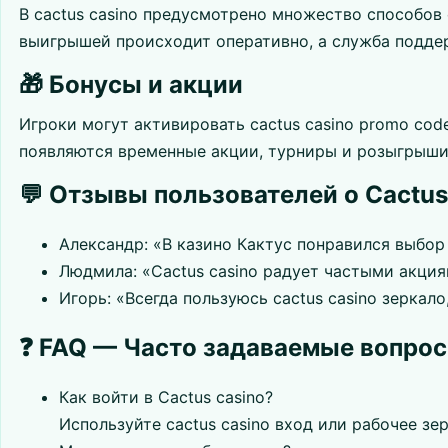
В cactus casino предусмотрено множество способов 
выигрышей происходит оперативно, а служба поддерж
🎁 Бонусы и акции
Игроки могут активировать cactus casino promo code 
появляются временные акции, турниры и розыгрыши
💬 Отзывы пользователей о Cactus
Александр: «В казино Кактус понравился выбор
Людмила: «Cactus casino радует частыми акци
Игорь: «Всегда пользуюсь cactus casino зеркало
❓ FAQ — Часто задаваемые вопро
Как войти в Cactus casino?
Используйте cactus casino вход или рабочее зер