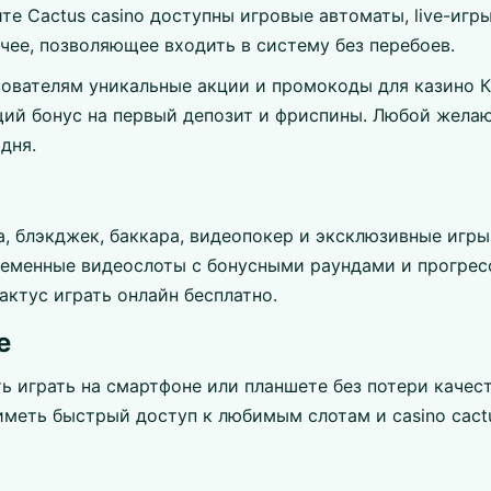
е Cactus casino доступны игровые автоматы, live-игр
очее, позволяющее входить в систему без перебоев.
зователям уникальные акции и промокоды для казино К
щий бонус на первый депозит и фриспины. Любой жел
дня.
, блэкджек, баккара, видеопокер и эксклюзивные игры.
временные видеослоты с бонусными раундами и прогре
ктус играть онлайн бесплатно.
е
 играть на смартфоне или планшете без потери качес
 иметь быстрый доступ к любимым слотам и casino cact