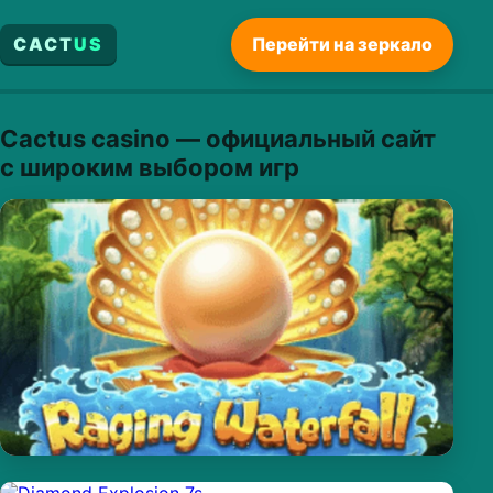
CACT
US
Перейти на зеркало
Cactus casino — официальный сайт
с широким выбором игр