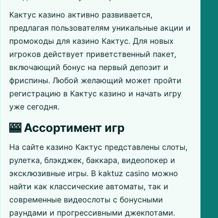
Кактус казино активно развивается,
предлагая пользователям уникальные акции и
промокоды для казино Кактус. Для новых
игроков действует приветственный пакет,
включающий бонус на первый депозит и
фриспины. Любой желающий может пройти
регистрацию в Кактус казино и начать игру
уже сегодня.
🎰 Ассортимент игр
На сайте казино Кактус представлены слоты,
рулетка, блэкджек, баккара, видеопокер и
эксклюзивные игры. В kaktuz casino можно
найти как классические автоматы, так и
современные видеослоты с бонусными
раундами и прогрессивными джекпотами.