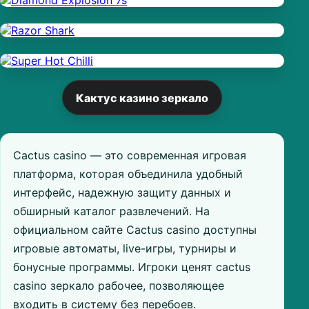
Кактус казино зеркало
Cactus casino — это современная игровая
платформа, которая объединила удобный
интерфейс, надежную защиту данных и
обширный каталог развлечений. На
официальном сайте Cactus casino доступны
игровые автоматы, live-игры, турниры и
бонусные программы. Игроки ценят cactus
casino зеркало рабочее, позволяющее
входить в систему без перебоев.