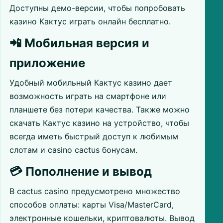
Доступны демо-версии, чтобы попробовать
казино Кактус играть онлайн бесплатно.
📲 Мобильная версия и
приложение
Удобный мобильный Кактус казино дает
возможность играть на смартфоне или
планшете без потери качества. Также можно
скачать Кактус казино на устройство, чтобы
всегда иметь быстрый доступ к любимым
слотам и casino cactus бонусам.
💳 Пополнение и вывод
В cactus casino предусмотрено множество
способов оплаты: карты Visa/MasterCard,
электронные кошельки, криптовалюты. Вывод