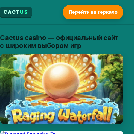
CACT
US
Перейти на зеркало
Cactus casino — официальный сайт
с широким выбором игр