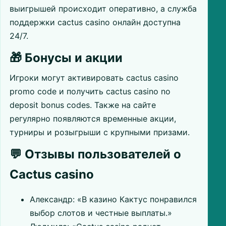
выигрышей происходит оперативно, а служба
поддержки cactus casino онлайн доступна
24/7.
🎁 Бонусы и акции
Игроки могут активировать cactus casino
promo code и получить cactus casino no
deposit bonus codes. Также на сайте
регулярно появляются временные акции,
турниры и розыгрыши с крупными призами.
💬 Отзывы пользователей о
Cactus casino
Александр: «В казино Кактус понравился
выбор слотов и честные выплаты.»