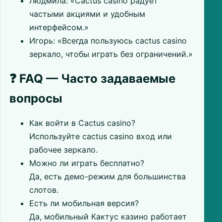
Людмила: «Cactus casino радует
частыми акциями и удобным
интерфейсом.»
Игорь: «Всегда пользуюсь cactus casino
зеркало, чтобы играть без ограничений.»
❓ FAQ — Часто задаваемые
вопросы
Как войти в Cactus casino?
Используйте cactus casino вход или
рабочее зеркало.
Можно ли играть бесплатно?
Да, есть демо-режим для большинства
слотов.
Есть ли мобильная версия?
Да, мобильный Кактус казино работает