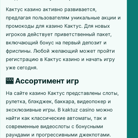
Кактус казино активно развивается,
предлагая пользователям уникальные акции и
промокоды для казино Кактус. Для новых
игроков действует приветственный пакет,
включающий бонус на первый депозит и
фриспины. Любой желающий может пройти
регистрацию в Кактус казино и начать игру
уже сегодня.
🎰 Ассортимент игр
На сайте казино Кактус представлены слоты,
рулетка, блэкджек, баккара, видеопокер и
эксклюзивные игры. В kaktuz casino можно
найти как классические автоматы, так и
современные видеослоты с бонусными
раундами и прогрессивными джекпотами.