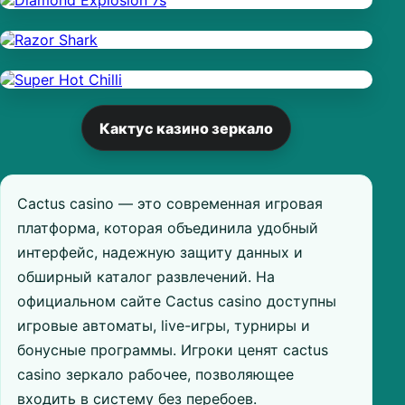
Кактус казино зеркало
Cactus casino — это современная игровая
платформа, которая объединила удобный
интерфейс, надежную защиту данных и
обширный каталог развлечений. На
официальном сайте Cactus casino доступны
игровые автоматы, live-игры, турниры и
бонусные программы. Игроки ценят cactus
casino зеркало рабочее, позволяющее
входить в систему без перебоев.