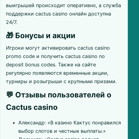
выигрышей происходит оперативно, а служба
поддержки cactus casino онлайн доступна
24/7.
🎁 Бонусы и акции
Игроки могут активировать cactus casino
promo code и получить cactus casino no
deposit bonus codes. Также на сайте
регулярно появляются временные акции,
турниры и розыгрыши с крупными призами.
💬 Отзывы пользователей о
Cactus casino
Александр: «В казино Кактус понравился
выбор слотов и честные выплаты.»