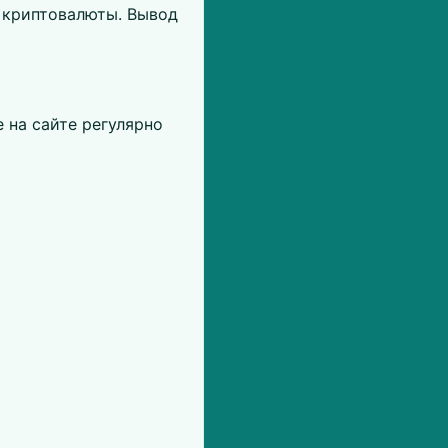
, криптовалюты. Вывод
е на сайте регулярно