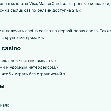
оплаты: карты Visa/MasterCard, электронные кошельки
ки cactus casino онлайн доступна 24/7.
и получить cactus casino no deposit bonus codes. Такж
 с крупными призами.
 casino
 слотов и честные выплаты.»
ями и удобным интерфейсом.»
, чтобы играть без ограничений.»
сы
кало.