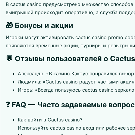
В cactus casino предусмотрено множество способов 
выигрышей происходит оперативно, а служба поддерж
🎁 Бонусы и акции
Игроки могут активировать cactus casino promo code 
появляются временные акции, турниры и розыгрыши
💬 Отзывы пользователей о Cactus
Александр: «В казино Кактус понравился выбор
Людмила: «Cactus casino радует частыми акци
Игорь: «Всегда пользуюсь cactus casino зеркало
❓ FAQ — Часто задаваемые вопро
Как войти в Cactus casino?
Используйте cactus casino вход или рабочее зер