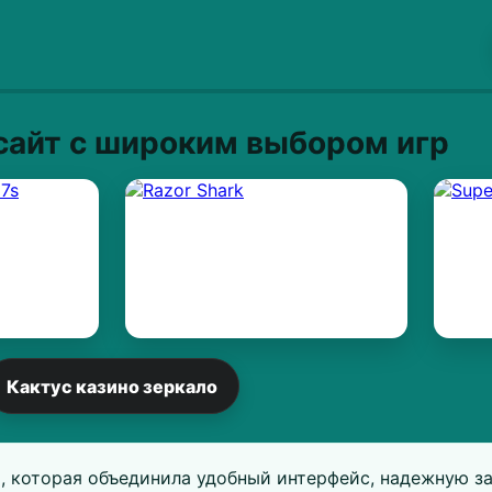
сайт с широким выбором игр
Кактус казино зеркало
а, которая объединила удобный интерфейс, надежную з