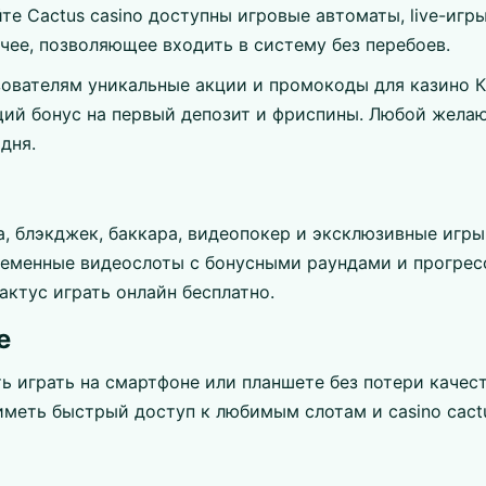
е Cactus casino доступны игровые автоматы, live-игр
очее, позволяющее входить в систему без перебоев.
зователям уникальные акции и промокоды для казино К
щий бонус на первый депозит и фриспины. Любой жел
дня.
, блэкджек, баккара, видеопокер и эксклюзивные игры.
временные видеослоты с бонусными раундами и прогре
ктус играть онлайн бесплатно.
е
 играть на смартфоне или планшете без потери качес
 иметь быстрый доступ к любимым слотам и casino cact