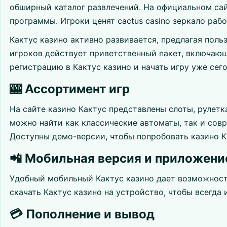
обширный каталог развлечений. На официальном сайт
программы. Игроки ценят cactus casino зеркало раб
Кактус казино активно развивается, предлагая поль
игроков действует приветственный пакет, включаю
регистрацию в Кактус казино и начать игру уже сего
🎰 Ассортимент игр
На сайте казино Кактус представлены слоты, рулетка
можно найти как классические автоматы, так и со
Доступны демо-версии, чтобы попробовать казино Ка
📲 Мобильная версия и приложени
Удобный мобильный Кактус казино дает возможность
скачать Кактус казино на устройство, чтобы всегда
💳 Пополнение и вывод