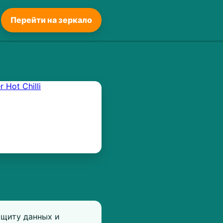
Перейти на зеркало
ащиту данных и