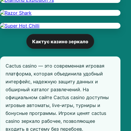
Кактус казино зеркало
Cactus casino — это современная игровая
платформа, которая объединила удобный
интерфейс, надежную защиту данных и
обширный каталог развлечений. На
официальном сайте Cactus casino доступны
игровые автоматы, live-игры, турниры и
бонусные программы. Игроки ценят cactus
casino зеркало рабочее, позволяющее
входить в систему без перебоев.