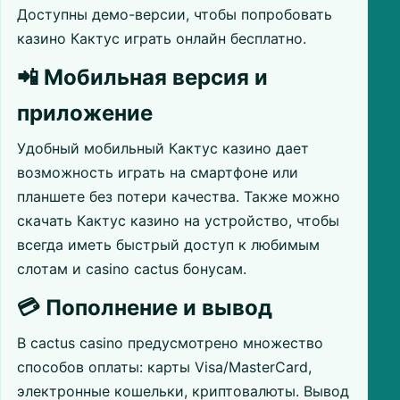
Доступны демо-версии, чтобы попробовать
казино Кактус играть онлайн бесплатно.
📲 Мобильная версия и
приложение
Удобный мобильный Кактус казино дает
возможность играть на смартфоне или
планшете без потери качества. Также можно
скачать Кактус казино на устройство, чтобы
всегда иметь быстрый доступ к любимым
слотам и casino cactus бонусам.
💳 Пополнение и вывод
В cactus casino предусмотрено множество
способов оплаты: карты Visa/MasterCard,
электронные кошельки, криптовалюты. Вывод