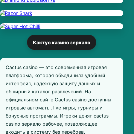
Кактус казино зеркало
Cactus casino — это современная игровая
платформа, которая объединила удобный
интерфейс, надежную защиту данных и
обширный каталог развлечений. На
официальном сайте Cactus casino доступны
игровые автоматы, live-игры, турниры и
бонусные программы. Игроки ценят cactus
casino зеркало рабочее, позволяющее
входить в систему без перебоев.