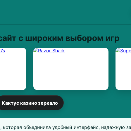
сайт с широким выбором игр
Кактус казино зеркало
а, которая объединила удобный интерфейс, надежную з