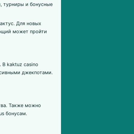
ы, турниры и бонусные
актус. Для новых
ающий может пройти
 В kaktuz casino
ссивными джекпотами.
тва. Также можно
us бонусам.