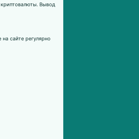
, криптовалюты. Вывод
е на сайте регулярно