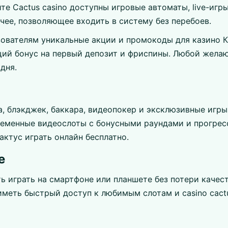
е Cactus casino доступны игровые автоматы, live-игр
очее, позволяющее входить в систему без перебоев.
зователям уникальные акции и промокоды для казино К
щий бонус на первый депозит и фриспины. Любой жел
дня.
, блэкджек, баккара, видеопокер и эксклюзивные игры.
временные видеослоты с бонусными раундами и прогре
ктус играть онлайн бесплатно.
е
 играть на смартфоне или планшете без потери качес
 иметь быстрый доступ к любимым слотам и casino cact