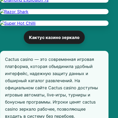
Кактус казино зеркало
Cactus casino — это современная игровая
платформа, которая объединила удобный
интерфейс, надежную защиту данных и
обширный каталог развлечений. На
официальном сайте Cactus casino доступны
игровые автоматы, live-игры, турниры и
бонусные программы. Игроки ценят cactus
casino зеркало рабочее, позволяющее
входить в систему без перебоев.