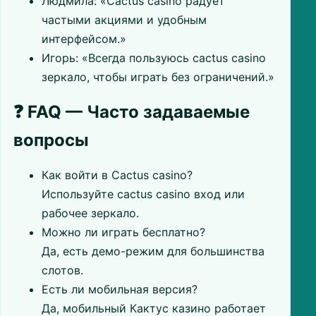
Людмила: «Cactus casino радует
частыми акциями и удобным
интерфейсом.»
Игорь: «Всегда пользуюсь cactus casino
зеркало, чтобы играть без ограничений.»
❓ FAQ — Часто задаваемые
вопросы
Как войти в Cactus casino?
Используйте cactus casino вход или
рабочее зеркало.
Можно ли играть бесплатно?
Да, есть демо-режим для большинства
слотов.
Есть ли мобильная версия?
Да, мобильный Кактус казино работает