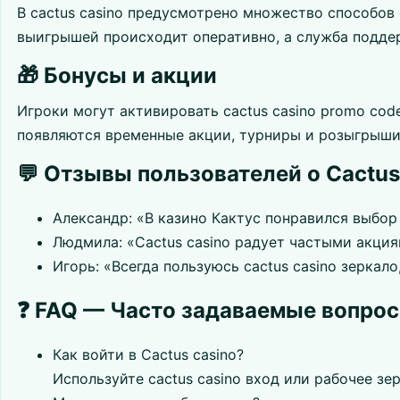
В cactus casino предусмотрено множество способов 
выигрышей происходит оперативно, а служба поддерж
🎁 Бонусы и акции
Игроки могут активировать cactus casino promo code 
появляются временные акции, турниры и розыгрыши
💬 Отзывы пользователей о Cactus
Александр: «В казино Кактус понравился выбор
Людмила: «Cactus casino радует частыми акци
Игорь: «Всегда пользуюсь cactus casino зеркало
❓ FAQ — Часто задаваемые вопро
Как войти в Cactus casino?
Используйте cactus casino вход или рабочее зер