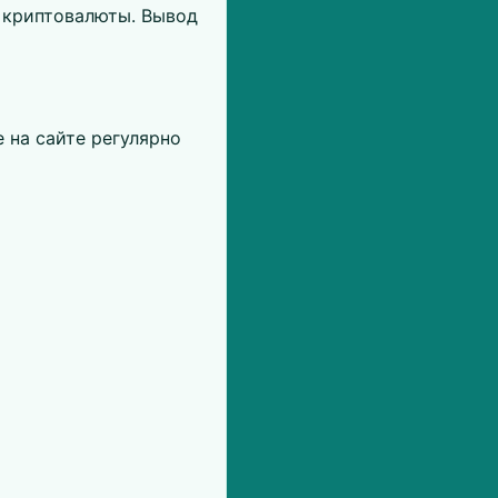
, криптовалюты. Вывод
е на сайте регулярно