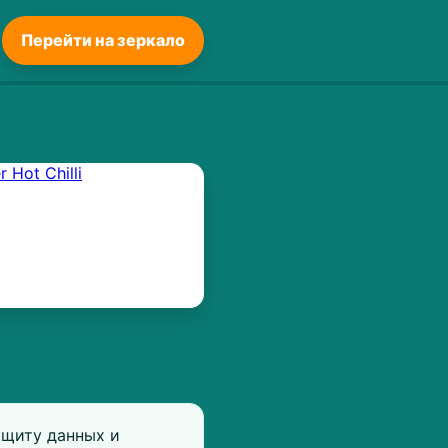
Перейти на зеркало
ащиту данных и