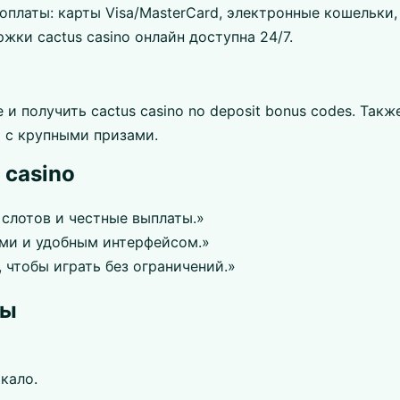
оплаты: карты Visa/MasterCard, электронные кошельки
ки cactus casino онлайн доступна 24/7.
и получить cactus casino no deposit bonus codes. Такж
 с крупными призами.
 casino
 слотов и честные выплаты.»
ями и удобным интерфейсом.»
, чтобы играть без ограничений.»
сы
кало.