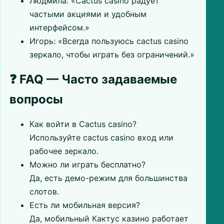
Людмила: «Cactus casino радует
частыми акциями и удобным
интерфейсом.»
Игорь: «Всегда пользуюсь cactus casino
зеркало, чтобы играть без ограничений.»
❓ FAQ — Часто задаваемые
вопросы
Как войти в Cactus casino?
Используйте cactus casino вход или
рабочее зеркало.
Можно ли играть бесплатно?
Да, есть демо-режим для большинства
слотов.
Есть ли мобильная версия?
Да, мобильный Кактус казино работает