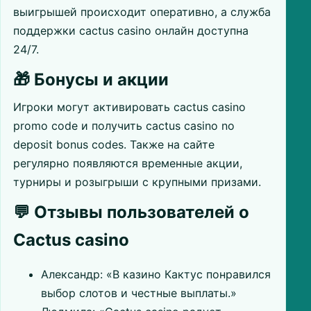
выигрышей происходит оперативно, а служба
поддержки cactus casino онлайн доступна
24/7.
🎁 Бонусы и акции
Игроки могут активировать cactus casino
promo code и получить cactus casino no
deposit bonus codes. Также на сайте
регулярно появляются временные акции,
турниры и розыгрыши с крупными призами.
💬 Отзывы пользователей о
Cactus casino
Александр: «В казино Кактус понравился
выбор слотов и честные выплаты.»