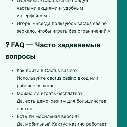
Людмила: «Cactus casino радует
частыми акциями и удобным
интерфейсом.»
Игорь: «Всегда пользуюсь cactus casino
зеркало, чтобы играть без ограничений.»
❓ FAQ — Часто задаваемые
вопросы
Как войти в Cactus casino?
Используйте cactus casino вход или
рабочее зеркало.
Можно ли играть бесплатно?
Да, есть демо-режим для большинства
слотов.
Есть ли мобильная версия?
Да, мобильный Кактус казино работает