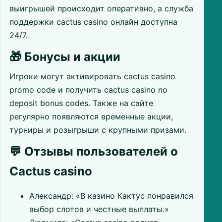
выигрышей происходит оперативно, а служба
поддержки cactus casino онлайн доступна
24/7.
🎁 Бонусы и акции
Игроки могут активировать cactus casino
promo code и получить cactus casino no
deposit bonus codes. Также на сайте
регулярно появляются временные акции,
турниры и розыгрыши с крупными призами.
💬 Отзывы пользователей о
Cactus casino
Александр: «В казино Кактус понравился
выбор слотов и честные выплаты.»