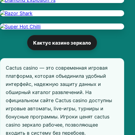
Кактус казино зеркало
Cactus casino — это современная игровая
платформа, которая объединила удобный
интерфейс, надежную защиту данных и
обширный каталог развлечений. На
официальном сайте Cactus casino доступны
игровые автоматы, live-игры, турниры и
бонусные программы. Игроки ценят cactus
casino зеркало рабочее, позволяющее
входить в систему без перебоев.