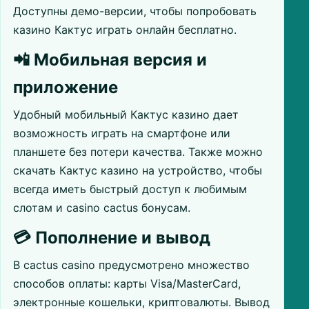
Доступны демо-версии, чтобы попробовать
казино Кактус играть онлайн бесплатно.
📲 Мобильная версия и
приложение
Удобный мобильный Кактус казино дает
возможность играть на смартфоне или
планшете без потери качества. Также можно
скачать Кактус казино на устройство, чтобы
всегда иметь быстрый доступ к любимым
слотам и casino cactus бонусам.
💳 Пополнение и вывод
В cactus casino предусмотрено множество
способов оплаты: карты Visa/MasterCard,
электронные кошельки, криптовалюты. Вывод