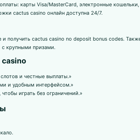
оплаты: карты Visa/MasterCard, электронные кошельки
ки cactus casino онлайн доступна 24/7.
и получить cactus casino no deposit bonus codes. Такж
 с крупными призами.
 casino
 слотов и честные выплаты.»
ями и удобным интерфейсом.»
, чтобы играть без ограничений.»
сы
кало.