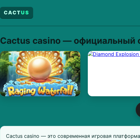
CACT
US
Cactus casino — официальный 
Cactus casino — это современная игровая платформ