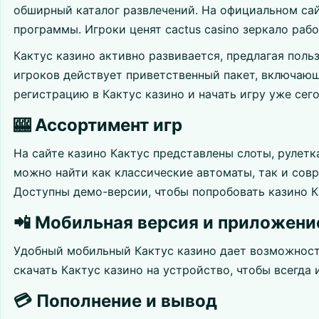
обширный каталог развлечений. На официальном сайт
программы. Игроки ценят cactus casino зеркало раб
Кактус казино активно развивается, предлагая поль
игроков действует приветственный пакет, включаю
регистрацию в Кактус казино и начать игру уже сего
🎰 Ассортимент игр
На сайте казино Кактус представлены слоты, рулетка
можно найти как классические автоматы, так и со
Доступны демо-версии, чтобы попробовать казино Ка
📲 Мобильная версия и приложени
Удобный мобильный Кактус казино дает возможность
скачать Кактус казино на устройство, чтобы всегда
💳 Пополнение и вывод