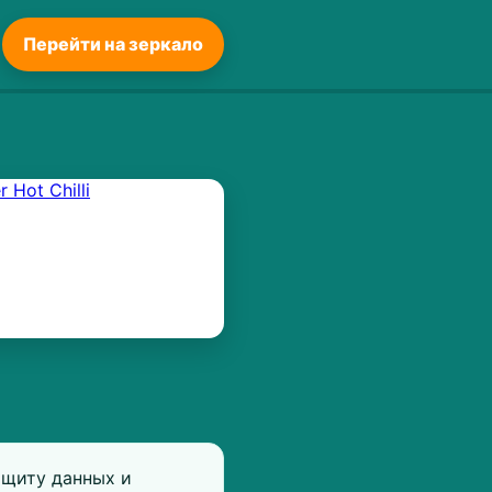
Перейти на зеркало
ащиту данных и