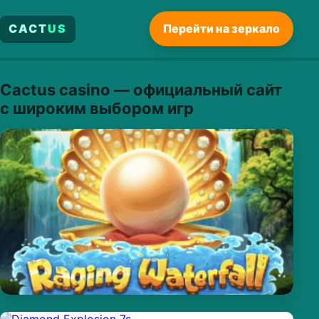
CACT
US
Перейти на зеркало
Cactus casino — официальный сайт
с широким выбором игр