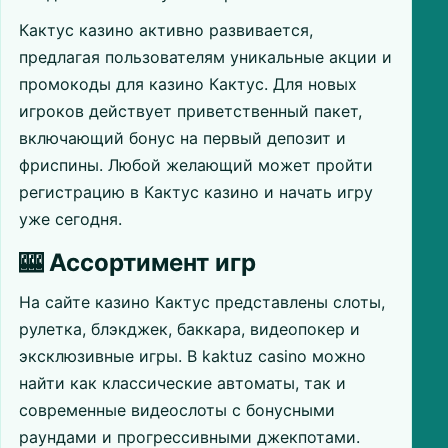
Кактус казино активно развивается,
предлагая пользователям уникальные акции и
промокоды для казино Кактус. Для новых
игроков действует приветственный пакет,
включающий бонус на первый депозит и
фриспины. Любой желающий может пройти
регистрацию в Кактус казино и начать игру
уже сегодня.
🎰 Ассортимент игр
На сайте казино Кактус представлены слоты,
рулетка, блэкджек, баккара, видеопокер и
эксклюзивные игры. В kaktuz casino можно
найти как классические автоматы, так и
современные видеослоты с бонусными
раундами и прогрессивными джекпотами.