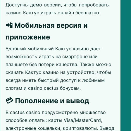
Доступны демо-версии, чтобы попробовать
казино Кактус играть онлайн бесплатно.
📲 Мобильная версия и
приложение
Удобный мобильный Кактус казино дает
возможность играть на смартфоне или
планшете без потери качества. Также можно
скачать Кактус казино на устройство, чтобы
всегда иметь быстрый доступ к любимым
слотам и casino cactus бонусам.
💳 Пополнение и вывод
В cactus casino предусмотрено множество
способов оплаты: карты Visa/MasterCard,
электронные кошельки, криптовалюты. Вывод