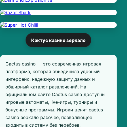
Кактус казино зеркало
Cactus casino — это современная игровая
платформа, которая объединила удобный
интерфейс, надежную защиту данных и
обширный каталог развлечений. На
официальном сайте Cactus casino доступны
игровые автоматы, live-игры, турниры и
бонусные программы. Игроки ценят cactus
casino зеркало рабочее, позволяющее
входить в систему без перебоев.