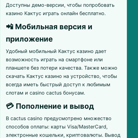
Доступны демо-версии, чтобы попробовать
казино Кактус играть онлайн бесплатно.
📲 Мобильная версия и
приложение
Удобный мобильный Кактус казино дает
возможность играть на смартфоне или
планшете без потери качества. Также можно
скачать Кактус казино на устройство, чтобы
всегда иметь быстрый доступ к любимым
слотам и casino cactus бонусам.
💳 Пополнение и вывод
В cactus casino предусмотрено множество
способов оплаты: карты Visa/MasterCard,
электронные кошельки, криптовалюты. Вывод