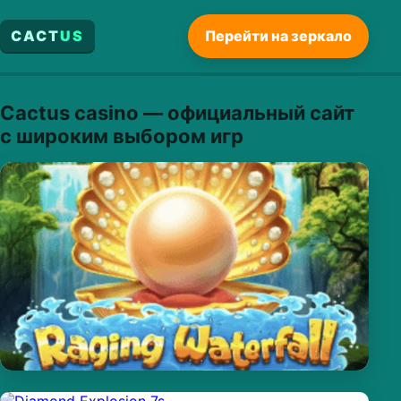
CACT
US
Перейти на зеркало
Cactus casino — официальный сайт
с широким выбором игр