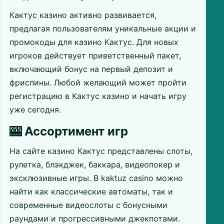
Кактус казино активно развивается,
предлагая пользователям уникальные акции и
промокоды для казино Кактус. Для новых
игроков действует приветственный пакет,
включающий бонус на первый депозит и
фриспины. Любой желающий может пройти
регистрацию в Кактус казино и начать игру
уже сегодня.
🎰 Ассортимент игр
На сайте казино Кактус представлены слоты,
рулетка, блэкджек, баккара, видеопокер и
эксклюзивные игры. В kaktuz casino можно
найти как классические автоматы, так и
современные видеослоты с бонусными
раундами и прогрессивными джекпотами.