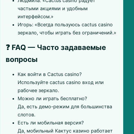
Людмила: «Cactus casino радует
частыми акциями и удобным
интерфейсом.»
Игорь: «Всегда пользуюсь cactus casino
зеркало, чтобы играть без ограничений.»
❓ FAQ — Часто задаваемые
вопросы
Как войти в Cactus casino?
Используйте cactus casino вход или
рабочее зеркало.
Можно ли играть бесплатно?
Да, есть демо-режим для большинства
слотов.
Есть ли мобильная версия?
Да, мобильный Кактус казино работает