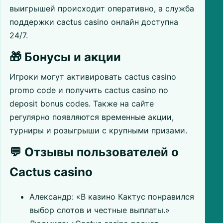
выигрышей происходит оперативно, а служба
поддержки cactus casino онлайн доступна
24/7.
🎁 Бонусы и акции
Игроки могут активировать cactus casino
promo code и получить cactus casino no
deposit bonus codes. Также на сайте
регулярно появляются временные акции,
турниры и розыгрыши с крупными призами.
💬 Отзывы пользователей о
Cactus casino
Александр: «В казино Кактус понравился
выбор слотов и честные выплаты.»