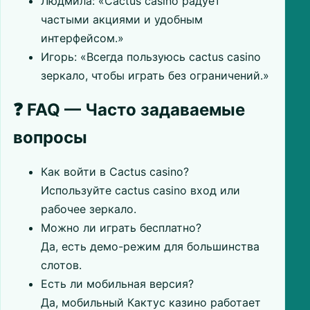
Людмила: «Cactus casino радует
частыми акциями и удобным
интерфейсом.»
Игорь: «Всегда пользуюсь cactus casino
зеркало, чтобы играть без ограничений.»
❓ FAQ — Часто задаваемые
вопросы
Как войти в Cactus casino?
Используйте cactus casino вход или
рабочее зеркало.
Можно ли играть бесплатно?
Да, есть демо-режим для большинства
слотов.
Есть ли мобильная версия?
Да, мобильный Кактус казино работает