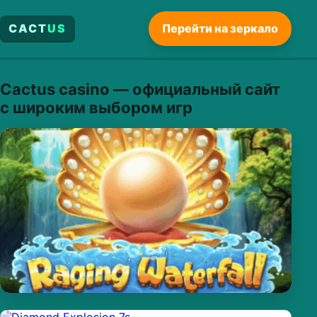
CACT
US
Перейти на зеркало
Cactus casino — официальный сайт
с широким выбором игр