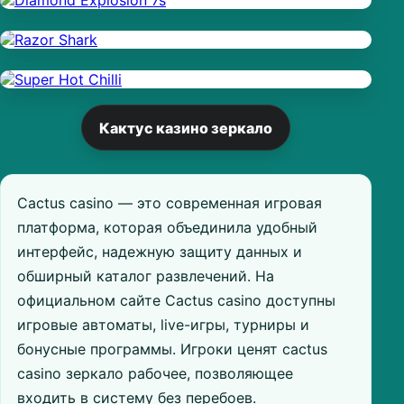
Кактус казино зеркало
Cactus casino — это современная игровая
платформа, которая объединила удобный
интерфейс, надежную защиту данных и
обширный каталог развлечений. На
официальном сайте Cactus casino доступны
игровые автоматы, live-игры, турниры и
бонусные программы. Игроки ценят cactus
casino зеркало рабочее, позволяющее
входить в систему без перебоев.