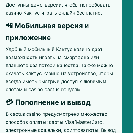
Доступны демо-версии, чтобы попробовать
казино Кактус играть онлайн бесплатно.
📲 Мобильная версия и
приложение
Удобный мобильный Кактус казино дает
возможность играть на смартфоне или
планшете без потери качества. Также можно
скачать Кактус казино на устройство, чтобы
всегда иметь быстрый доступ к любимым
слотам и casino cactus бонусам.
💳 Пополнение и вывод
В cactus casino предусмотрено множество
способов оплаты: карты Visa/MasterCard,
электронные кошельки, криптовалюты. Вывод