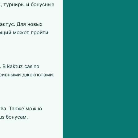
ы, турниры и бонусные
актус. Для новых
ающий может пройти
 В kaktuz casino
ссивными джекпотами.
тва. Также можно
us бонусам.