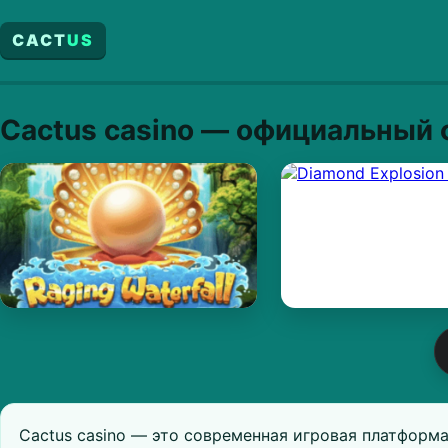
CACT
US
Cactus casino — официальный 
Cactus casino — это современная игровая платформ