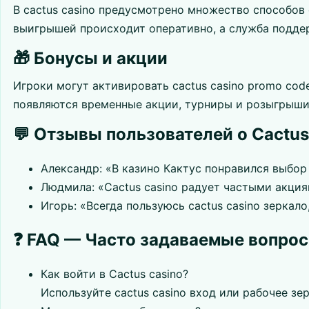
В cactus casino предусмотрено множество способов 
выигрышей происходит оперативно, а служба поддерж
🎁 Бонусы и акции
Игроки могут активировать cactus casino promo code 
появляются временные акции, турниры и розыгрыши
💬 Отзывы пользователей о Cactus
Александр: «В казино Кактус понравился выбор
Людмила: «Cactus casino радует частыми акци
Игорь: «Всегда пользуюсь cactus casino зеркало
❓ FAQ — Часто задаваемые вопро
Как войти в Cactus casino?
Используйте cactus casino вход или рабочее зер