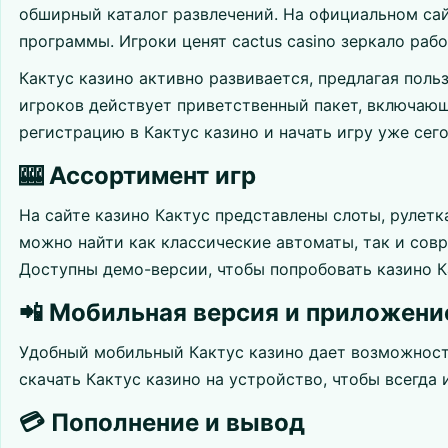
обширный каталог развлечений. На официальном сайт
программы. Игроки ценят cactus casino зеркало раб
Кактус казино активно развивается, предлагая поль
игроков действует приветственный пакет, включаю
регистрацию в Кактус казино и начать игру уже сего
🎰 Ассортимент игр
На сайте казино Кактус представлены слоты, рулетка
можно найти как классические автоматы, так и со
Доступны демо-версии, чтобы попробовать казино Ка
📲 Мобильная версия и приложени
Удобный мобильный Кактус казино дает возможность
скачать Кактус казино на устройство, чтобы всегда
💳 Пополнение и вывод