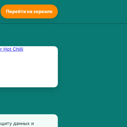
Перейти на зеркало
ащиту данных и