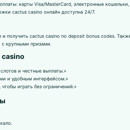
оплаты: карты Visa/MasterCard, электронные кошельки
ки cactus casino онлайн доступна 24/7.
и получить cactus casino no deposit bonus codes. Такж
 с крупными призами.
 casino
 слотов и честные выплаты.»
ями и удобным интерфейсом.»
, чтобы играть без ограничений.»
сы
кало.