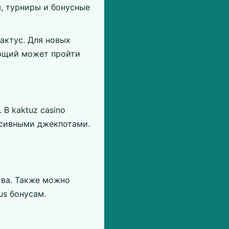
ы, турниры и бонусные
актус. Для новых
ающий может пройти
 В kaktuz casino
ссивными джекпотами.
тва. Также можно
us бонусам.