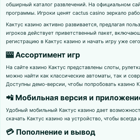
обширный каталог развлечений. На официальном сайт
программы. Игроки ценят cactus casino зеркало раб
Кактус казино активно развивается, предлагая поль
игроков действует приветственный пакет, включаю
регистрацию в Кактус казино и начать игру уже сего
🎰 Ассортимент игр
На сайте казино Кактус представлены слоты, рулетка
можно найти как классические автоматы, так и со
Доступны демо-версии, чтобы попробовать казино Ка
📲 Мобильная версия и приложени
Удобный мобильный Кактус казино дает возможность
скачать Кактус казино на устройство, чтобы всегда
💳 Пополнение и вывод