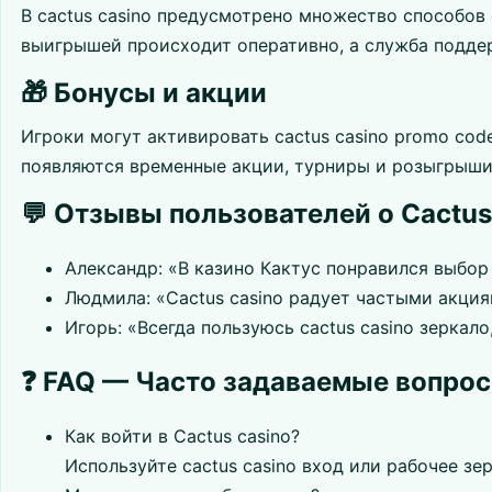
В cactus casino предусмотрено множество способов 
выигрышей происходит оперативно, а служба поддерж
🎁 Бонусы и акции
Игроки могут активировать cactus casino promo code 
появляются временные акции, турниры и розыгрыши
💬 Отзывы пользователей о Cactus
Александр: «В казино Кактус понравился выбор
Людмила: «Cactus casino радует частыми акци
Игорь: «Всегда пользуюсь cactus casino зеркало
❓ FAQ — Часто задаваемые вопро
Как войти в Cactus casino?
Используйте cactus casino вход или рабочее зер