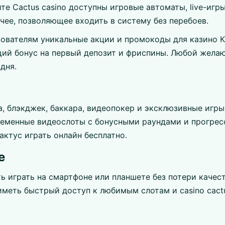
е Cactus casino доступны игровые автоматы, live-игр
очее, позволяющее входить в систему без перебоев.
зователям уникальные акции и промокоды для казино К
щий бонус на первый депозит и фриспины. Любой жел
дня.
, блэкджек, баккара, видеопокер и эксклюзивные игры.
временные видеослоты с бонусными раундами и прогре
ктус играть онлайн бесплатно.
е
 играть на смартфоне или планшете без потери качес
 иметь быстрый доступ к любимым слотам и casino cact