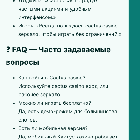
Людмила: «Cactus casino радует
частыми акциями и удобным
интерфейсом.»
Игорь: «Всегда пользуюсь cactus casino
зеркало, чтобы играть без ограничений.»
❓ FAQ — Часто задаваемые
вопросы
Как войти в Cactus casino?
Используйте cactus casino вход или
рабочее зеркало.
Можно ли играть бесплатно?
Да, есть демо-режим для большинства
слотов.
Есть ли мобильная версия?
Да, мобильный Кактус казино работает