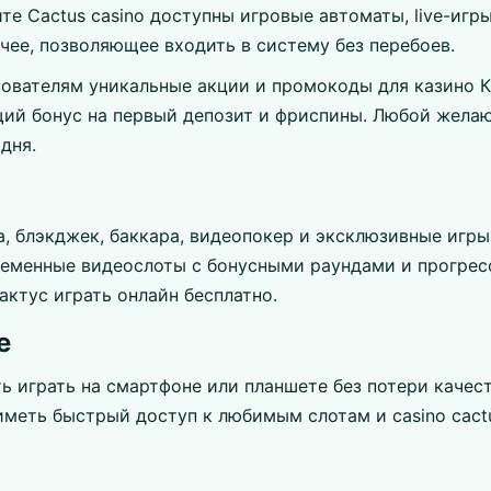
е Cactus casino доступны игровые автоматы, live-игр
очее, позволяющее входить в систему без перебоев.
зователям уникальные акции и промокоды для казино К
щий бонус на первый депозит и фриспины. Любой жел
дня.
, блэкджек, баккара, видеопокер и эксклюзивные игры.
временные видеослоты с бонусными раундами и прогре
ктус играть онлайн бесплатно.
е
 играть на смартфоне или планшете без потери качес
 иметь быстрый доступ к любимым слотам и casino cact