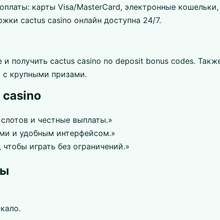
оплаты: карты Visa/MasterCard, электронные кошельки
ки cactus casino онлайн доступна 24/7.
и получить cactus casino no deposit bonus codes. Такж
 с крупными призами.
 casino
 слотов и честные выплаты.»
ями и удобным интерфейсом.»
, чтобы играть без ограничений.»
сы
кало.