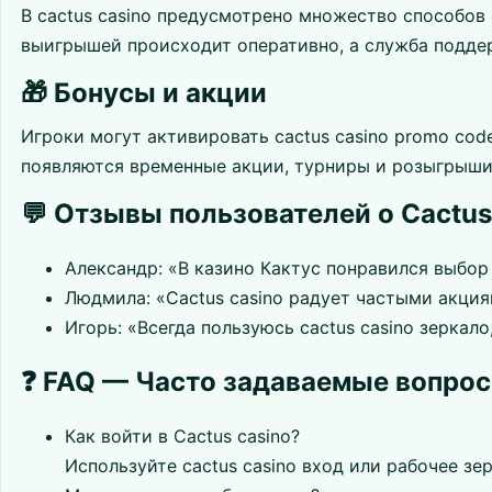
В cactus casino предусмотрено множество способов 
выигрышей происходит оперативно, а служба поддерж
🎁 Бонусы и акции
Игроки могут активировать cactus casino promo code 
появляются временные акции, турниры и розыгрыши
💬 Отзывы пользователей о Cactus
Александр: «В казино Кактус понравился выбор
Людмила: «Cactus casino радует частыми акци
Игорь: «Всегда пользуюсь cactus casino зеркало
❓ FAQ — Часто задаваемые вопро
Как войти в Cactus casino?
Используйте cactus casino вход или рабочее зер