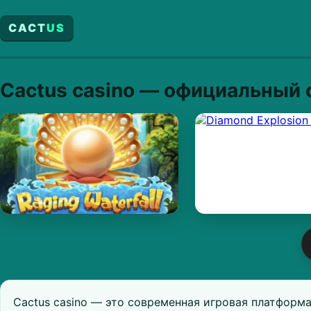
CACT
US
Cactus casino — официальный 
Cactus casino — это современная игровая платформ