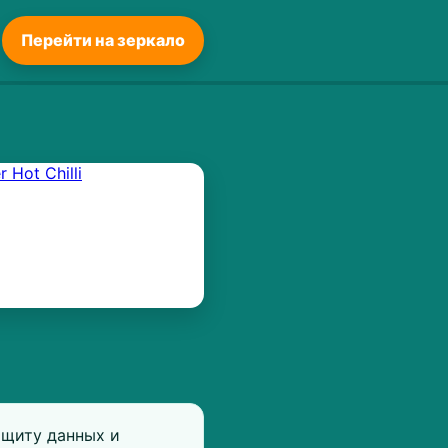
Перейти на зеркало
ащиту данных и