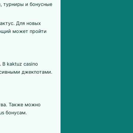
ы, турниры и бонусные
актус. Для новых
ающий может пройти
 В kaktuz casino
ссивными джекпотами.
тва. Также можно
us бонусам.