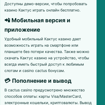
Доступны демо-версии, чтобы попробовать
казино Кактус играть онлайн бесплатно.
📲 Мобильная версия и
приложение
Удобный мобильный Кактус казино дает
возможность играть на смартфоне или
планшете без потери качества. Также можно
скачать Кактус казино на устройство, чтобы
всегда иметь быстрый доступ к любимым
слотам и casino cactus бонусам.
💳 Пополнение и вывод
В cactus casino предусмотрено множество
способов оплаты: карты Visa/MasterCard,
электронные кошельки, криптовалюты. Вывод