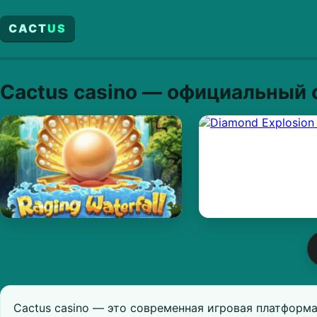
CACT
US
Cactus casino — официальный 
Cactus casino — это современная игровая платформ