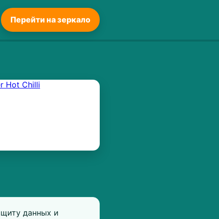
Перейти на зеркало
ащиту данных и