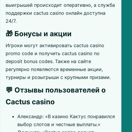
выигрышей происходит оперативно, а служба
поддержки cactus casino онлайн доступна
24/7.
🎁 Бонусы и акции
Игроки могут активировать cactus casino
promo code и получить cactus casino no
deposit bonus codes. Также на сайте
регулярно появляются временные акции,
турниры и розыгрыши с крупными призами.
💬 Отзывы пользователей о
Cactus casino
Александр: «В казино Кактус понравился
выбор слотов и честные выплаты.»