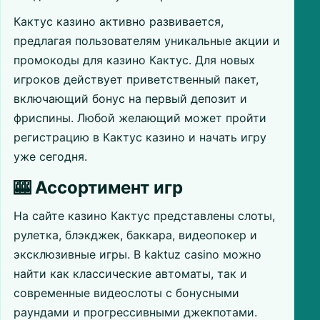
Кактус казино активно развивается,
предлагая пользователям уникальные акции и
промокоды для казино Кактус. Для новых
игроков действует приветственный пакет,
включающий бонус на первый депозит и
фриспины. Любой желающий может пройти
регистрацию в Кактус казино и начать игру
уже сегодня.
🎰 Ассортимент игр
На сайте казино Кактус представлены слоты,
рулетка, блэкджек, баккара, видеопокер и
эксклюзивные игры. В kaktuz casino можно
найти как классические автоматы, так и
современные видеослоты с бонусными
раундами и прогрессивными джекпотами.