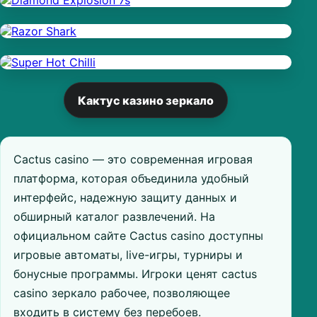
Кактус казино зеркало
Cactus casino — это современная игровая
платформа, которая объединила удобный
интерфейс, надежную защиту данных и
обширный каталог развлечений. На
официальном сайте Cactus casino доступны
игровые автоматы, live-игры, турниры и
бонусные программы. Игроки ценят cactus
casino зеркало рабочее, позволяющее
входить в систему без перебоев.