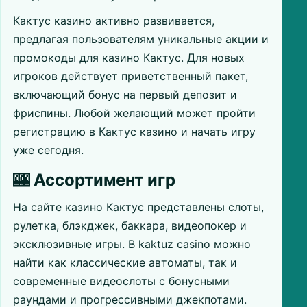
Кактус казино активно развивается,
предлагая пользователям уникальные акции и
промокоды для казино Кактус. Для новых
игроков действует приветственный пакет,
включающий бонус на первый депозит и
фриспины. Любой желающий может пройти
регистрацию в Кактус казино и начать игру
уже сегодня.
🎰 Ассортимент игр
На сайте казино Кактус представлены слоты,
рулетка, блэкджек, баккара, видеопокер и
эксклюзивные игры. В kaktuz casino можно
найти как классические автоматы, так и
современные видеослоты с бонусными
раундами и прогрессивными джекпотами.