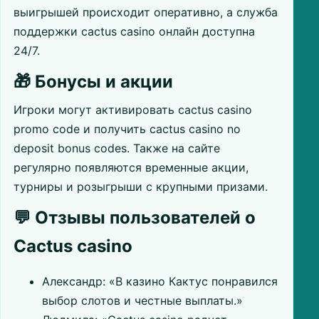
выигрышей происходит оперативно, а служба
поддержки cactus casino онлайн доступна
24/7.
🎁 Бонусы и акции
Игроки могут активировать cactus casino
promo code и получить cactus casino no
deposit bonus codes. Также на сайте
регулярно появляются временные акции,
турниры и розыгрыши с крупными призами.
💬 Отзывы пользователей о
Cactus casino
Александр: «В казино Кактус понравился
выбор слотов и честные выплаты.»