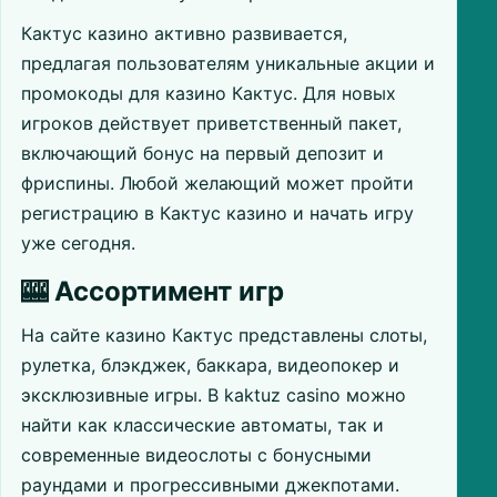
Кактус казино активно развивается,
предлагая пользователям уникальные акции и
промокоды для казино Кактус. Для новых
игроков действует приветственный пакет,
включающий бонус на первый депозит и
фриспины. Любой желающий может пройти
регистрацию в Кактус казино и начать игру
уже сегодня.
🎰 Ассортимент игр
На сайте казино Кактус представлены слоты,
рулетка, блэкджек, баккара, видеопокер и
эксклюзивные игры. В kaktuz casino можно
найти как классические автоматы, так и
современные видеослоты с бонусными
раундами и прогрессивными джекпотами.