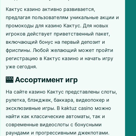
Кактус казино активно развивается,
предлагая пользователям уникальные акции и
промокоды для казино Кактус. Для новых
игроков действует приветственный пакет,
включающий бонус на первый депозит и
фриспины. Любой желающий может пройти
регистрацию в Кактус казино и начать игру
уже сегодня.
🎰 Ассортимент игр
На сайте казино Кактус представлены слоты,
рулетка, блэкджек, баккара, видеопокер и
эксклюзивные игры. В kaktuz casino можно
найти как классические автоматы, так и
современные видеослоты с бонусными
раундами и прогрессивными джекпотами.