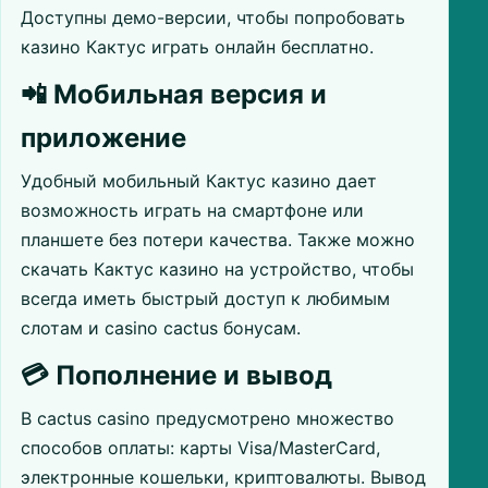
Доступны демо-версии, чтобы попробовать
казино Кактус играть онлайн бесплатно.
📲 Мобильная версия и
приложение
Удобный мобильный Кактус казино дает
возможность играть на смартфоне или
планшете без потери качества. Также можно
скачать Кактус казино на устройство, чтобы
всегда иметь быстрый доступ к любимым
слотам и casino cactus бонусам.
💳 Пополнение и вывод
В cactus casino предусмотрено множество
способов оплаты: карты Visa/MasterCard,
электронные кошельки, криптовалюты. Вывод