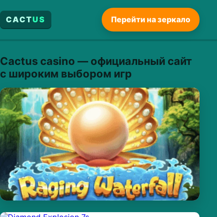
CACT
US
Перейти на зеркало
Cactus casino — официальный сайт
с широким выбором игр