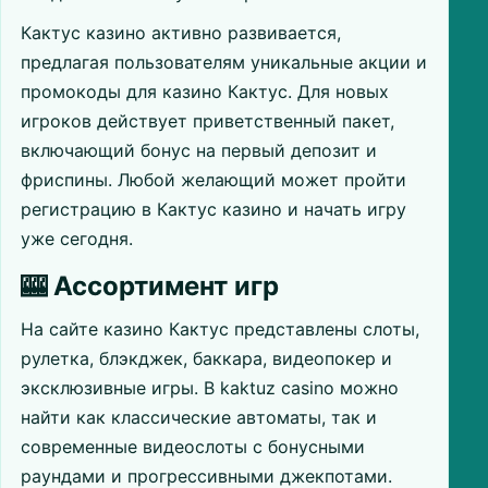
Кактус казино активно развивается,
предлагая пользователям уникальные акции и
промокоды для казино Кактус. Для новых
игроков действует приветственный пакет,
включающий бонус на первый депозит и
фриспины. Любой желающий может пройти
регистрацию в Кактус казино и начать игру
уже сегодня.
🎰 Ассортимент игр
На сайте казино Кактус представлены слоты,
рулетка, блэкджек, баккара, видеопокер и
эксклюзивные игры. В kaktuz casino можно
найти как классические автоматы, так и
современные видеослоты с бонусными
раундами и прогрессивными джекпотами.