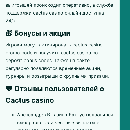
выигрышей происходит оперативно, а служба
поддержки cactus casino онлайн доступна
24/7.
🎁 Бонусы и акции
Игроки могут активировать cactus casino
promo code и получить cactus casino no
deposit bonus codes. Также на сайте
регулярно появляются временные акции,
турниры и розыгрыши с крупными призами.
💬 Отзывы пользователей о
Cactus casino
Александр: «В казино Кактус понравился
выбор слотов и честные выплаты.»