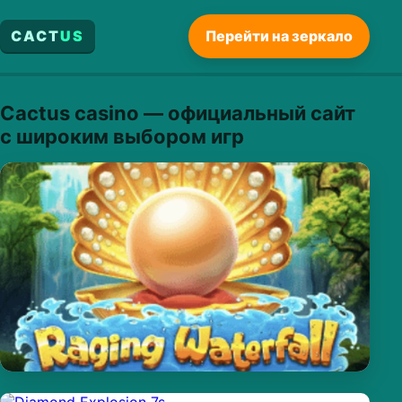
CACT
US
Перейти на зеркало
Cactus casino — официальный сайт
с широким выбором игр