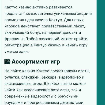
Кактус казино активно развивается,
предлагая пользователям уникальные акции и
промокоды для казино Кактус. Для новых
игроков действует приветственный пакет,
включающий бонус на первый депозит и
фриспины. Любой желающий может пройти
регистрацию в Кактус казино и начать игру
уже сегодня.
🎰 Ассортимент игр
На сайте казино Кактус представлены слоты,
рулетка, блэкджек, баккара, видеопокер и
эксклюзивные игры. В kaktuz casino можно
найти как классические автоматы, так и
современные видеослоты с бонусными
раундами и прогрессивными джекпотами.