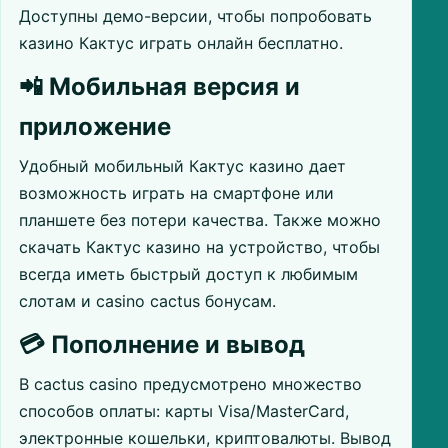
Доступны демо-версии, чтобы попробовать
казино Кактус играть онлайн бесплатно.
📲 Мобильная версия и
приложение
Удобный мобильный Кактус казино дает
возможность играть на смартфоне или
планшете без потери качества. Также можно
скачать Кактус казино на устройство, чтобы
всегда иметь быстрый доступ к любимым
слотам и casino cactus бонусам.
💳 Пополнение и вывод
В cactus casino предусмотрено множество
способов оплаты: карты Visa/MasterCard,
электронные кошельки, криптовалюты. Вывод