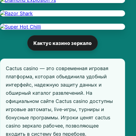
Кактус казино зеркало
Cactus casino — это современная игровая
платформа, которая объединила удобный
интерфейс, надежную защиту данных и
обширный каталог развлечений. На
официальном сайте Cactus casino доступны
игровые автоматы, live-игры, турниры и
бонусные программы. Игроки ценят cactus
casino зеркало рабочее, позволяющее
входить в систему без перебоев.