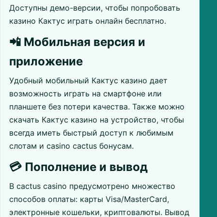
Доступны демо-версии, чтобы попробовать
казино Кактус играть онлайн бесплатно.
📲 Мобильная версия и
приложение
Удобный мобильный Кактус казино дает
возможность играть на смартфоне или
планшете без потери качества. Также можно
скачать Кактус казино на устройство, чтобы
всегда иметь быстрый доступ к любимым
слотам и casino cactus бонусам.
💳 Пополнение и вывод
В cactus casino предусмотрено множество
способов оплаты: карты Visa/MasterCard,
электронные кошельки, криптовалюты. Вывод