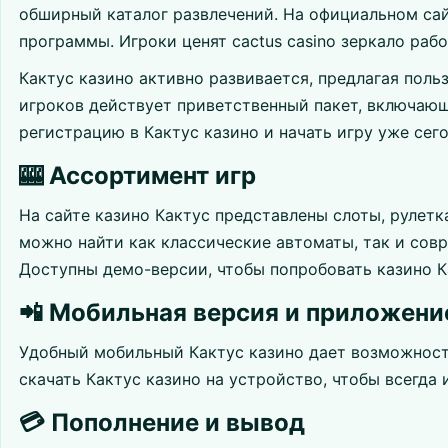
обширный каталог развлечений. На официальном сайт
программы. Игроки ценят cactus casino зеркало раб
Кактус казино активно развивается, предлагая поль
игроков действует приветственный пакет, включаю
регистрацию в Кактус казино и начать игру уже сего
🎰 Ассортимент игр
На сайте казино Кактус представлены слоты, рулетка
можно найти как классические автоматы, так и со
Доступны демо-версии, чтобы попробовать казино Ка
📲 Мобильная версия и приложени
Удобный мобильный Кактус казино дает возможность
скачать Кактус казино на устройство, чтобы всегда
💳 Пополнение и вывод