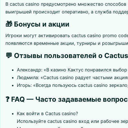
В cactus casino предусмотрено множество способов 
выигрышей происходит оперативно, а служба поддерж
🎁 Бонусы и акции
Игроки могут активировать cactus casino promo code 
появляются временные акции, турниры и розыгрыши
💬 Отзывы пользователей о Cactus
Александр: «В казино Кактус понравился выбор
Людмила: «Cactus casino радует частыми акци
Игорь: «Всегда пользуюсь cactus casino зеркало
❓ FAQ — Часто задаваемые вопро
Как войти в Cactus casino?
Используйте cactus casino вход или рабочее зер