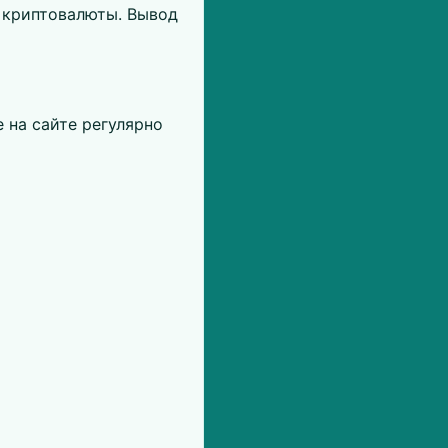
, криптовалюты. Вывод
е на сайте регулярно