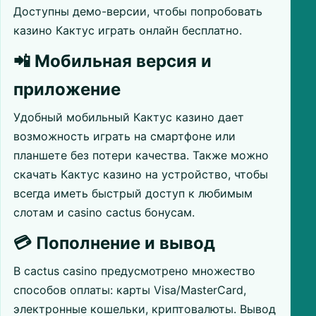
Доступны демо-версии, чтобы попробовать
казино Кактус играть онлайн бесплатно.
📲 Мобильная версия и
приложение
Удобный мобильный Кактус казино дает
возможность играть на смартфоне или
планшете без потери качества. Также можно
скачать Кактус казино на устройство, чтобы
всегда иметь быстрый доступ к любимым
слотам и casino cactus бонусам.
💳 Пополнение и вывод
В cactus casino предусмотрено множество
способов оплаты: карты Visa/MasterCard,
электронные кошельки, криптовалюты. Вывод