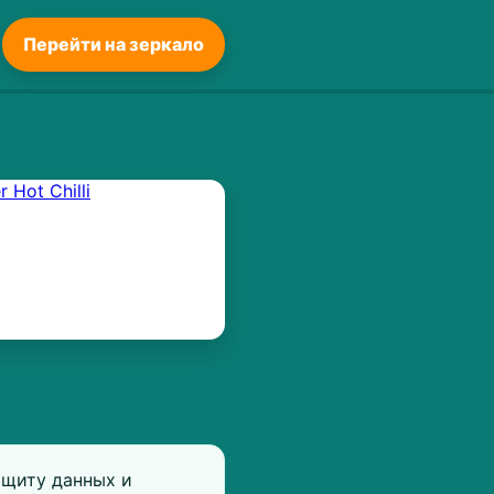
Перейти на зеркало
ащиту данных и