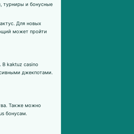
ы, турниры и бонусные
актус. Для новых
ающий может пройти
 В kaktuz casino
ссивными джекпотами.
тва. Также можно
us бонусам.