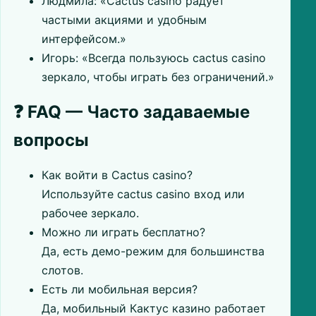
Людмила: «Cactus casino радует
частыми акциями и удобным
интерфейсом.»
Игорь: «Всегда пользуюсь cactus casino
зеркало, чтобы играть без ограничений.»
❓ FAQ — Часто задаваемые
вопросы
Как войти в Cactus casino?
Используйте cactus casino вход или
рабочее зеркало.
Можно ли играть бесплатно?
Да, есть демо-режим для большинства
слотов.
Есть ли мобильная версия?
Да, мобильный Кактус казино работает