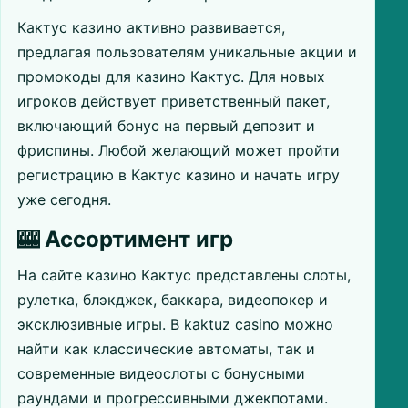
Кактус казино активно развивается,
предлагая пользователям уникальные акции и
промокоды для казино Кактус. Для новых
игроков действует приветственный пакет,
включающий бонус на первый депозит и
фриспины. Любой желающий может пройти
регистрацию в Кактус казино и начать игру
уже сегодня.
🎰 Ассортимент игр
На сайте казино Кактус представлены слоты,
рулетка, блэкджек, баккара, видеопокер и
эксклюзивные игры. В kaktuz casino можно
найти как классические автоматы, так и
современные видеослоты с бонусными
раундами и прогрессивными джекпотами.