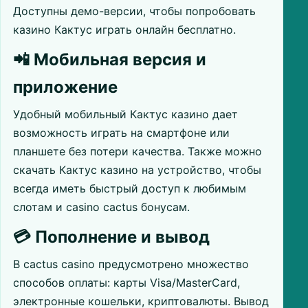
Доступны демо-версии, чтобы попробовать
казино Кактус играть онлайн бесплатно.
📲 Мобильная версия и
приложение
Удобный мобильный Кактус казино дает
возможность играть на смартфоне или
планшете без потери качества. Также можно
скачать Кактус казино на устройство, чтобы
всегда иметь быстрый доступ к любимым
слотам и casino cactus бонусам.
💳 Пополнение и вывод
В cactus casino предусмотрено множество
способов оплаты: карты Visa/MasterCard,
электронные кошельки, криптовалюты. Вывод