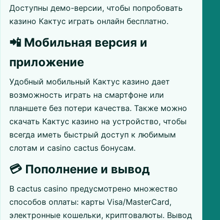
Доступны демо-версии, чтобы попробовать
казино Кактус играть онлайн бесплатно.
📲 Мобильная версия и
приложение
Удобный мобильный Кактус казино дает
возможность играть на смартфоне или
планшете без потери качества. Также можно
скачать Кактус казино на устройство, чтобы
всегда иметь быстрый доступ к любимым
слотам и casino cactus бонусам.
💳 Пополнение и вывод
В cactus casino предусмотрено множество
способов оплаты: карты Visa/MasterCard,
электронные кошельки, криптовалюты. Вывод