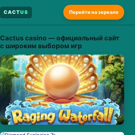
CACT
US
Перейти на зеркало
Cactus casino — официальный сайт
с широким выбором игр