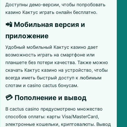
Доступны демо-версии, чтобы попробовать
казино Кактус играть онлайн бесплатно.
📲 Мобильная версия и
приложение
Удобный мобильный Кактус казино дает
возможность играть на смартфоне или
планшете без потери качества. Также можно
скачать Кактус казино на устройство, чтобы
всегда иметь быстрый доступ к любимым
слотам и casino cactus бонусам.
💳 Пополнение и вывод
В cactus casino предусмотрено множество
способов оплаты: карты Visa/MasterCard,
электронные кошельки, криптовалюты. Вывод