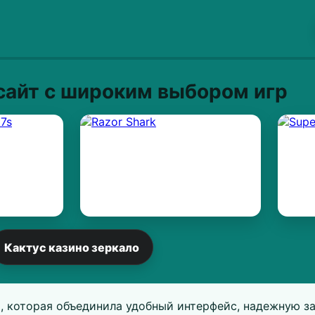
сайт с широким выбором игр
Кактус казино зеркало
а, которая объединила удобный интерфейс, надежную з