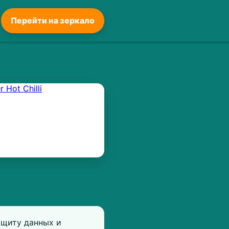
Перейти на зеркало
ащиту данных и