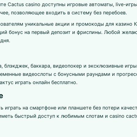
е Cactus casino доступны игровые автоматы, live-игр
очее, позволяющее входить в систему без перебоев.
зователям уникальные акции и промокоды для казино К
щий бонус на первый депозит и фриспины. Любой жел
дня.
, блэкджек, баккара, видеопокер и эксклюзивные игры.
временные видеослоты с бонусными раундами и прогре
ктус играть онлайн бесплатно.
е
 играть на смартфоне или планшете без потери качес
 иметь быстрый доступ к любимым слотам и casino cact