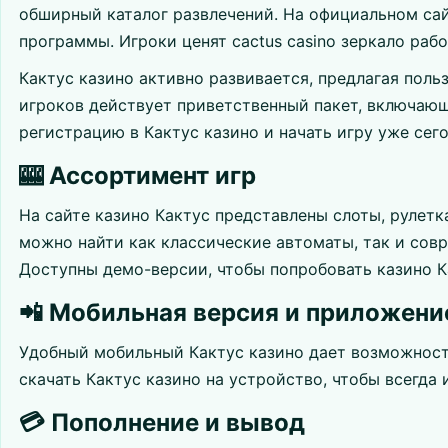
обширный каталог развлечений. На официальном сайт
программы. Игроки ценят cactus casino зеркало раб
Кактус казино активно развивается, предлагая поль
игроков действует приветственный пакет, включаю
регистрацию в Кактус казино и начать игру уже сего
🎰 Ассортимент игр
На сайте казино Кактус представлены слоты, рулетка
можно найти как классические автоматы, так и со
Доступны демо-версии, чтобы попробовать казино Ка
📲 Мобильная версия и приложени
Удобный мобильный Кактус казино дает возможность
скачать Кактус казино на устройство, чтобы всегда
💳 Пополнение и вывод