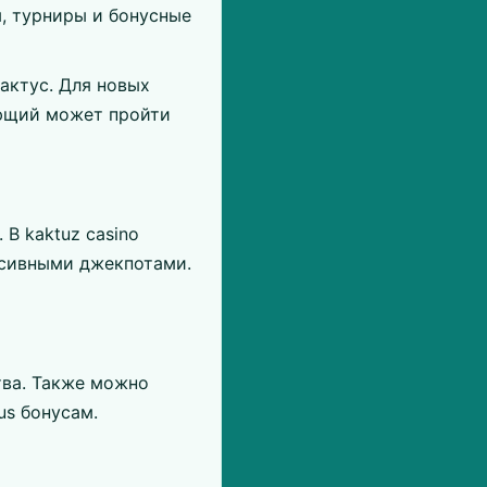
ы, турниры и бонусные
актус. Для новых
ающий может пройти
 В kaktuz casino
ссивными джекпотами.
тва. Также можно
us бонусам.