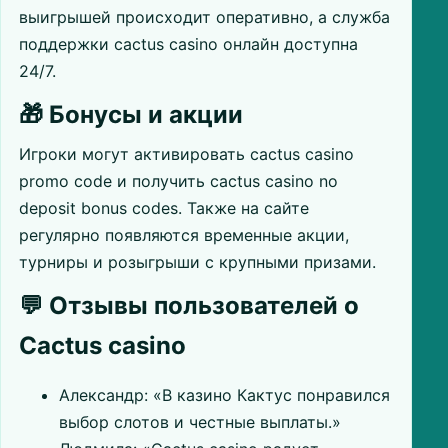
выигрышей происходит оперативно, а служба
поддержки cactus casino онлайн доступна
24/7.
🎁 Бонусы и акции
Игроки могут активировать cactus casino
promo code и получить cactus casino no
deposit bonus codes. Также на сайте
регулярно появляются временные акции,
турниры и розыгрыши с крупными призами.
💬 Отзывы пользователей о
Cactus casino
Александр: «В казино Кактус понравился
выбор слотов и честные выплаты.»