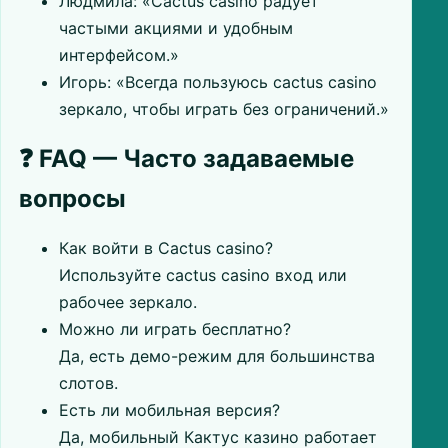
Людмила: «Cactus casino радует
частыми акциями и удобным
интерфейсом.»
Игорь: «Всегда пользуюсь cactus casino
зеркало, чтобы играть без ограничений.»
❓ FAQ — Часто задаваемые
вопросы
Как войти в Cactus casino?
Используйте cactus casino вход или
рабочее зеркало.
Можно ли играть бесплатно?
Да, есть демо-режим для большинства
слотов.
Есть ли мобильная версия?
Да, мобильный Кактус казино работает