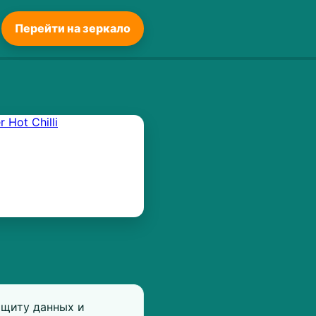
Перейти на зеркало
ащиту данных и